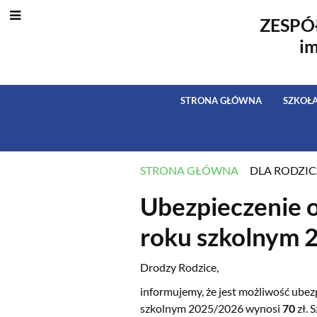
ZESPÓ
i
STRONA GŁÓWNA
SZKOŁ
STRONA GŁÓWNA
DLA RODZI
UBEZPIECZEN
Ubezpieczenie 
roku szkolnym 
Drodzy Rodzice,
informujemy, że jest możliwość ube
szkolnym 2025/2026 wynosi
70
zł. 