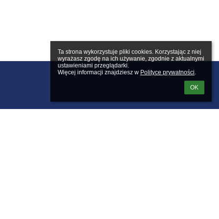
Ta strona wykorzystuje pliki cookies. Korzystając z niej 
wyrażasz zgodę na ich używanie, zgodnie z aktualnymi 
ustawieniami przeglądarki.

Więcej informacji znajdziesz w 
Polityce prywatności
.
OK