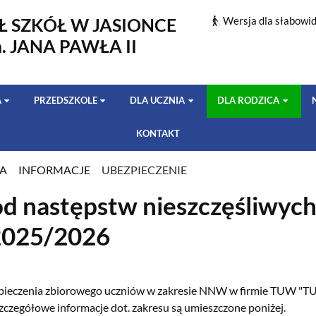
Ł SZKÓŁ W JASIONCE
Wersja dla słabowi
m. JANA PAWŁA II
A
PRZEDSZKOLE
DLA UCZNIA
DLA RODZICA
KONTAKT
CA
INFORMACJE
UBEZPIECZENIE
IE
od następstw nieszczęśliwy
2025/2026
zpieczenia zbiorowego uczniów w zakresie NNW w firmie TUW "TU
Szczegółowe informacje dot. zakresu są umieszczone poniżej.