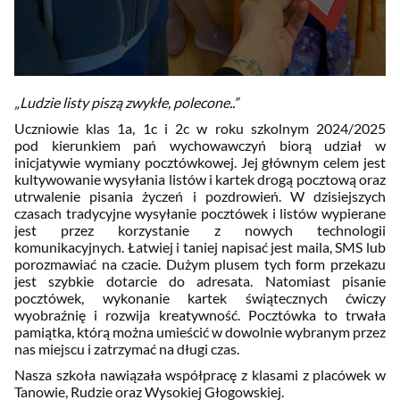
„Ludzie listy piszą zwykłe, polecone..”
Uczniowie klas 1a, 1c i 2c w roku szkolnym 2024/2025
pod kierunkiem pań wychowawczyń biorą udział w
inicjatywie wymiany pocztówkowej. Jej głównym celem jest
kultywowanie wysyłania listów i kartek drogą pocztową oraz
utrwalenie pisania życzeń i pozdrowień. W dzisiejszych
czasach tradycyjne wysyłanie pocztówek i listów wypierane
jest przez korzystanie z nowych technologii
komunikacyjnych. Łatwiej i taniej napisać jest maila, SMS lub
porozmawiać na czacie. Dużym plusem tych form przekazu
jest szybkie dotarcie do adresata. Natomiast pisanie
pocztówek, wykonanie kartek świątecznych ćwiczy
wyobraźnię i rozwija kreatywność. Pocztówka to trwała
pamiątka, którą można umieścić w dowolnie wybranym przez
nas miejscu i zatrzymać na długi czas.
Nasza szkoła nawiązała współpracę z klasami z placówek w
Tanowie, Rudzie oraz Wysokiej Głogowskiej.