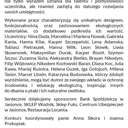
nie tylko wyrazem uznania dla talentu i pomysłowości
uczestnika, ale również zachętą do dalszego rozwijania
swoich umiejętności.
Wykonane prace charakteryzują się unikalnym designem,
funkcjonalnością oraz zastosowaniem ekologicznych
materiałów, co dodatkowo podkreśla ich wartość.
Uczestnicy: Nina Duda, Marcelina i Marlena Nowak, Gabriela
Kania, Hanna Kilar, Kacper Szczepański, Lena Adamska,
Tobiasz Pietraszek, Hanna Wilk, Leon Słowik, Liwia
Skowronek, Maksymilian Durak, Kacper Rosół, Szymon
Szczur, Zuzanna Siuta, Aleksandra Bieńko, Brayan Nikodym,
Filip Wójtowicz, Nikodem Kozłowski-Baran, Diana Koc, Julia
Kawa, Maciej Ruśnica, Helena Guzek, Iga Gołojuch, Milena
Tasior, Marcel Litwin, Katarzyna Budzowska, którzy zdobyli
wyróżnienie, mogą być dumni ze swojego wkładu w ochronę
środowiska i edukację ekologiczną, inspirując innych
do dbania o ptaki i ich naturalne siedliska.
Serdecznie dziękujemy sponsorom: Bank Spółdzielczy w
Jasionce, SKLEP Wodnik, Sklep Fuks, Centrum Ubezpieczeń
w Jasionce, Restauracja Locanta.
Konkurs koordynowały panie Anna Sikora i Joanna
Prokopiak.