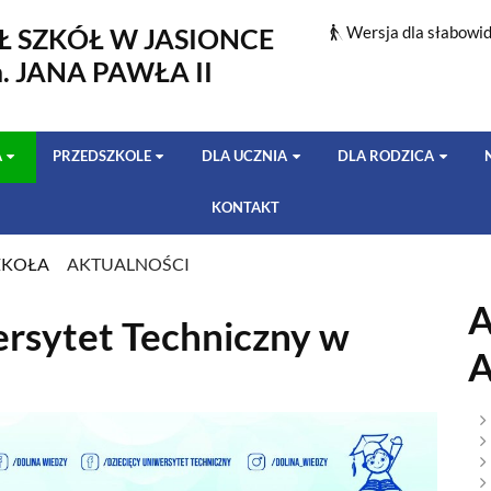
Ł SZKÓŁ W JASIONCE
Wersja dla słabowi
m. JANA PAWŁA II
A
PRZEDSZKOLE
DLA UCZNIA
DLA RODZICA
KONTAKT
ZKOŁA
AKTUALNOŚCI
I
A
ersytet Techniczny w
A