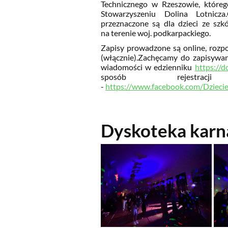
Technicznego w Rzeszowie, któreg
Stowarzyszeniu Dolina Lotnicza
przeznaczone są dla dzieci ze sz
na terenie woj. podkarpackiego.
Zapisy prowadzone są online, rozpo
(włącznie).
Zachęcamy do zapisywani
wiadomości w edzienniku
https://d
sposób rejestra
-
https://www.facebook.com/Dzieci
Dyskoteka karn