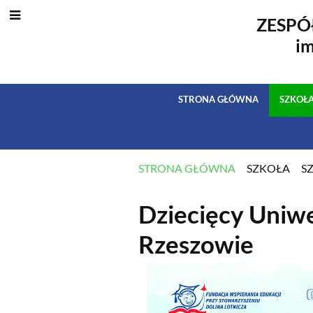
ZESPÓ
i
STRONA GŁÓWNA
SZKOŁ
STRONA GŁÓWNA
SZKOŁA
S
AKTUALNOŚC
Dziecięcy Uniw
Rzeszowie