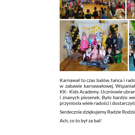
Karnawał to czas balów, tańca i rado
w zabawie karnawałowej. Wspaniał
KK- Kids Academy. Uczniowie ubrani
i znanych piosenek. Było bardzo we
przyniosła wiele radości i dostarcz
Serdecznie dziękujemy Radzie Rodzi
Ach, co to był za bal!