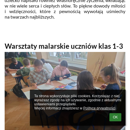
dziecko napisało również własnoręcznie życzenia, wkładając
w nie wiele serca i ciepłych słów. To piękne dowody miłości
i wdzięczności, które z pewnością wywołają uśmiechy
na twarzach najbliższych.
Warsztaty malarskie uczniów klas 1-3
Ta strona wykorzystuje pliki cookies. Korzystając z niej 
wyrażasz zgodę na ich używanie, zgodnie z aktualnymi 
ustawieniami przeglądarki.

Więcej informacji znajdziesz w 
Polityce prywatności
.
OK