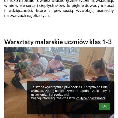
dziecko napisało również własnoręcznie życzenia, wkładając
w nie wiele serca i ciepłych słów. To piękne dowody miłości
i wdzięczności, które z pewnością wywołają uśmiechy
na twarzach najbliższych.
Warsztaty malarskie uczniów klas 1-3
Ta strona wykorzystuje pliki cookies. Korzystając z niej 
wyrażasz zgodę na ich używanie, zgodnie z aktualnymi 
ustawieniami przeglądarki.

Więcej informacji znajdziesz w 
Polityce prywatności
.
OK