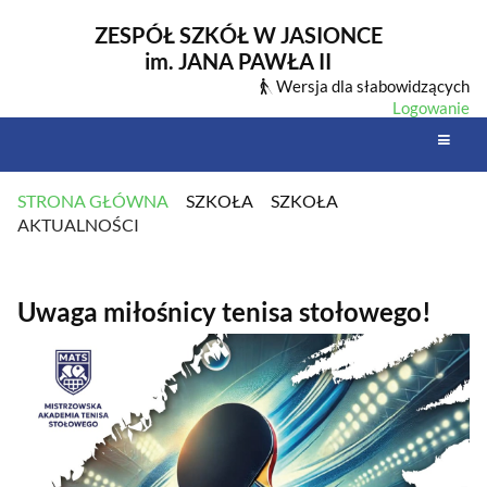
ZESPÓŁ SZKÓŁ W JASIONCE
im. JANA PAWŁA II
Wersja dla słabowidzących
Logowanie
STRONA GŁÓWNA
SZKOŁA
SZKOŁA
AKTUALNOŚCI
AKTUALNOŚCI
Uwaga miłośnicy tenisa stołowego!