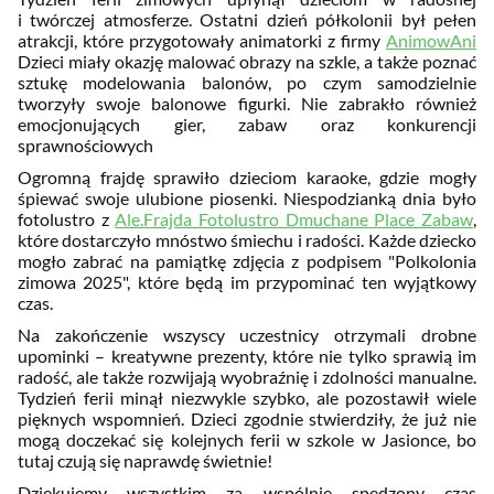
i twórczej atmosferze. Ostatni dzień półkolonii był pełen
atrakcji, które przygotowały animatorki z firmy
AnimowAni
Dzieci miały okazję malować obrazy na szkle, a także poznać
sztukę modelowania balonów, po czym samodzielnie
tworzyły swoje balonowe figurki. Nie zabrakło również
emocjonujących gier, zabaw oraz konkurencji
sprawnościowych
Ogromną frajdę sprawiło dzieciom karaoke, gdzie mogły
śpiewać swoje ulubione piosenki. Niespodzianką dnia było
fotolustro z
Ale.Frajda Fotolustro Dmuchane Place Zabaw
,
które dostarczyło mnóstwo śmiechu i radości. Każde dziecko
mogło zabrać na pamiątkę zdjęcia z podpisem "Polkolonia
zimowa 2025", które będą im przypominać ten wyjątkowy
czas.
Na zakończenie wszyscy uczestnicy otrzymali drobne
upominki – kreatywne prezenty, które nie tylko sprawią im
radość, ale także rozwijają wyobraźnię i zdolności manualne.
Tydzień ferii minął niezwykle szybko, ale pozostawił wiele
pięknych wspomnień. Dzieci zgodnie stwierdziły, że już nie
mogą doczekać się kolejnych ferii w szkole w Jasionce, bo
tutaj czują się naprawdę świetnie!
Dziękujemy wszystkim za wspólnie spędzony czas