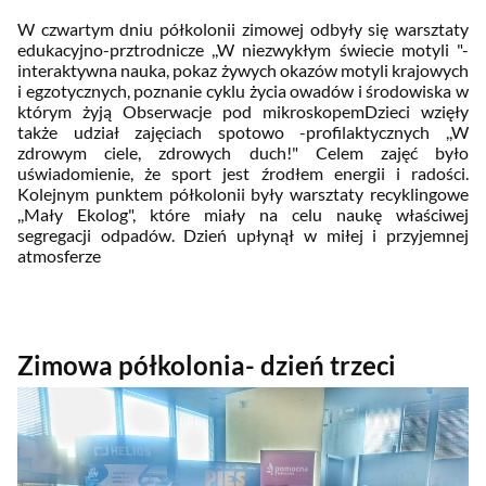
W czwartym dniu półkolonii zimowej odbyły się warsztaty
edukacyjno-prztrodnicze ,,W niezwykłym świecie motyli "-
interaktywna nauka, pokaz żywych okazów motyli krajowych
i egzotycznych, poznanie cyklu życia owadów i środowiska w
którym żyją
Obserwacje pod mikroskopem
Dzieci wzięły
także udział zajęciach spotowo -profilaktycznych ,,W
zdrowym ciele, zdrowych duch!" Celem zajęć było
uświadomienie, że sport jest źrodłem energii i radości.
Kolejnym punktem półkolonii były
warsztaty recyklingowe
,,Mały Ekolog", które miały na celu naukę właściwej
segregacji odpadów. Dzień upłynął w miłej i przyjemnej
atmosferze
Zimowa półkolonia- dzień trzeci