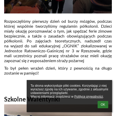
Rozpoczęliśmy pierwszy dzień od burzy mózgów, podczas
której wspólnie tworzyliśmy regulamin półkolonii. Dzieci
miały okazję porozmawiać o tym, jak spędzać ferie zimowe
bezpiecznie, a także o zasadach obowiązujących podczas
półkolonii. Po zajęciach teoretycznych, nadszedł czas
na wyjazd do sali edukacyjnej „OGNIK” zlokalizowanej w
Jednostce Ratowniczo-Gaśniczej nr 3 w Rzeszowie, gdzie
mali uczestnicy poznali pracę strażaków oraz mieli okazję
zapoznać się z wyposażeniem straży pożarnej
To był pełen wrażeń dzień, który z pewnością na długo
zostanie w pamięci!
Ta strona wykorzystuje pliki cookies. Korzystając z niej 
wyrażasz zgodę na ich używanie, zgodnie z aktualnymi 
ustawieniami przeglądarki.

Więcej informacji znajdziesz w 
Polityce prywatności
.
Szkolne Walentynki
OK