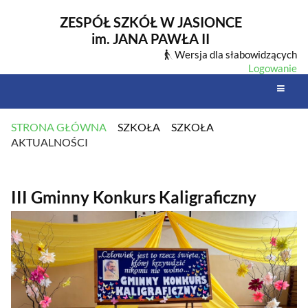
ZESPÓŁ SZKÓŁ W JASIONCE
im. JANA PAWŁA II
Wersja dla słabowidzących
Logowanie
STRONA GŁÓWNA
SZKOŁA
SZKOŁA
AKTUALNOŚCI
AKTUALNOŚCI
III Gminny Konkurs Kaligraficzny