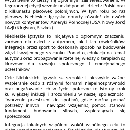
tegorocznej edycji weźmie udział ponad . dzieci z Polski oraz
z kilkunastu placówek polonijnych. W tym roku po raz
pierwszy Niebieskie Igrzyska dotarły również do dwóch
nowych kontynentów: Ameryki Północnej (USA, Nowy Jork)
i Azji (Kirgistan, Biszkek).
Niebieskie Igrzyska to inicjatywa o ogromnym znaczeniu,
zarówno dla dzieci z autyzmem, jak i ich rówieśników.
Integracja przez sport to doskonały sposób na budowanie
więzi i wzajemnego szacunku. Ponadto, edukacja na temat
autyzmu oraz propagowanie rzetelnej wiedzy o terapiach są
kluczowe dla rozwoju społecznego i emocjonalnego
uczestników
Cele Niebieskich Igrzysk są szerokie i niezwykle ważne.
Wspieranie osób z różnymi formami niepełnosprawności
oraz angażowanie ich w życie społeczne to istotny krok
ku większej inkluzji i zrozumieniu w naszej społeczności.
Tworzenie przestrzeni do spotkań, gdzie można poznać
potrzeby innych i nawiązać wzajemną pomoc, stanowi
fundament budowania silnych, wspierających się
społeczności
Integracja lokalnych wspólnot wokół wspólnego celu to
piękny aspekt tego wydarzenia. Dzięki takim inicjatywom, jak