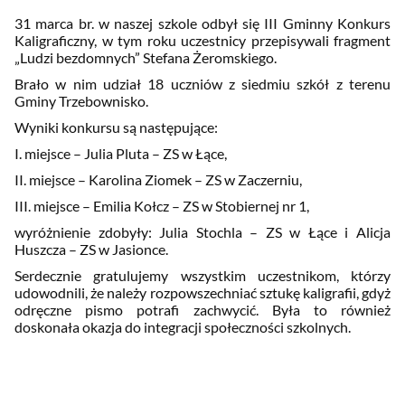
31 marca br. w naszej szkole odbył się III Gminny Konkurs
Kaligraficzny, w tym roku uczestnicy przepisywali fragment
„Ludzi bezdomnych” Stefana Żeromskiego.
Brało w nim udział 18 uczniów z siedmiu szkół z terenu
Gminy Trzebownisko.
Wyniki konkursu są następujące:
I. miejsce – Julia Pluta – ZS w Łące,
II. miejsce – Karolina Ziomek – ZS w Zaczerniu,
III. miejsce – Emilia Kołcz – ZS w Stobiernej nr 1,
wyróżnienie zdobyły: Julia Stochla – ZS w Łące i Alicja
Huszcza – ZS w Jasionce.
Serdecznie gratulujemy wszystkim uczestnikom, którzy
udowodnili, że należy rozpowszechniać sztukę kaligrafii, gdyż
odręczne pismo potrafi zachwycić. Była to również
doskonała okazja do integracji społeczności szkolnych.