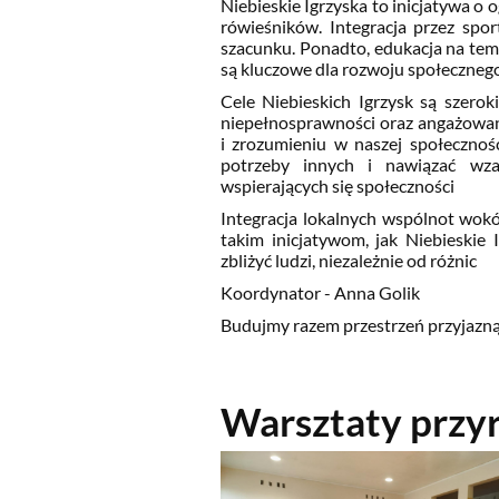
Niebieskie Igrzyska to inicjatywa o 
rówieśników. Integracja przez sp
szacunku. Ponadto, edukacja na tem
są kluczowe dla rozwoju społeczneg
Cele Niebieskich Igrzysk są szero
niepełnosprawności oraz angażowanie
i zrozumieniu w naszej społecznoś
potrzeby innych i nawiązać wz
wspierających się społeczności
Integracja lokalnych wspólnot wokó
takim inicjatywom, jak Niebieskie 
zbliżyć ludzi, niezależnie od różnic
Koordynator - Anna Golik
Budujmy razem przestrzeń przyjazną
Warsztaty przy