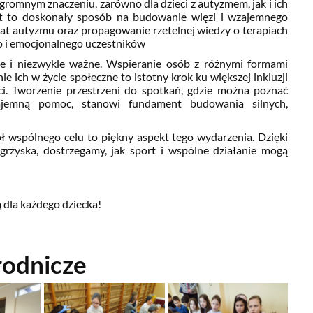
ogromnym znaczeniu, zarówno dla dzieci z autyzmem, jak i ich
ort to doskonały sposób na budowanie więzi i wzajemnego
at autyzmu oraz propagowanie rzetelnej wiedzy o terapiach
o i emocjonalnego uczestników
kie i niezwykle ważne. Wspieranie osób z różnymi formami
 ich w życie społeczne to istotny krok ku większej inkluzji
ci. Tworzenie przestrzeni do spotkań, gdzie można poznać
ajemną pomoc, stanowi fundament budowania silnych,
ł wspólnego celu to piękny aspekt tego wydarzenia. Dzięki
Igrzyska, dostrzegamy, jak sport i wspólne działanie mogą
 dla każdego dziecka!
rodnicze