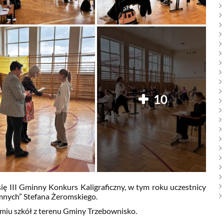
10
się III Gminny Konkurs Kaligraficzny, w tym roku uczestnicy
mnych” Stefana Żeromskiego.
dmiu szkół z terenu Gminy Trzebownisko.