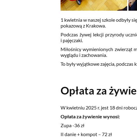
1 kwietnia w naszej szkole odbyły s
pokazową z Krakowa.
Podczas żywej lekcji przyrody uczn
i pajęczaki.
Miłośnicy wymienionych zwierząt mo
wyglądu i zachowania.
To były wyjątkowe zajęcia, podczas 
Opłata za żywie
W kwietniu 2025 r. jest 18 dni roboc
Opłata za żywienie wynosi:
Zupa -36 zł
II danie + kompot – 72 zł