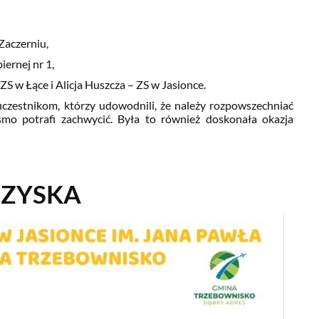
 Zaczerniu,
iernej nr 1,
ZS w Łące i Alicja Huszcza – ZS w Jasionce.
uczestnikom, którzy udowodnili, że należy rozpowszechniać
pismo potrafi zachwycić. Była to również doskonała okazja
RZYSKA