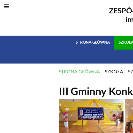
ZESPÓ
i
STRONA GŁÓWNA
SZKOŁ
STRONA GŁÓWNA
SZKOŁA
S
AKTUALNOŚC
III Gminny Konk