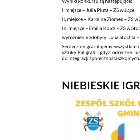
Wyniki konkursu są następujące:
I. miejsce – Julia Pluta – ZS w Łące,
II. miejsce – Karolina Ziomek – ZS w
III. miejsce – Emilia Kołcz – ZS w Stob
wyróżnienie zdobyły: Julia Stochla – 
Serdecznie gratulujemy wszystkim 
sztukę kaligrafii, gdyż odręczne 
do integracji społeczności szkolnych.
NIEBIESKIE IG