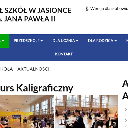
Ł SZKÓŁ W JASIONCE
Wersja dla słabowi
m. JANA PAWŁA II
A
PRZEDSZKOLE
DLA UCZNIA
DLA RODZICA
KONTAKT
ZKOŁA
AKTUALNOŚCI
I
A
urs Kaligraficzny
A