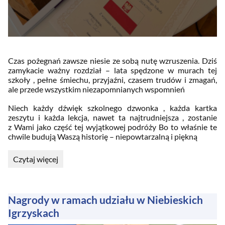
Czas pożegnań zawsze niesie ze sobą nutę wzruszenia. Dziś
zamykacie ważny rozdział – lata spędzone w murach tej
szkoły , pełne śmiechu, przyjaźni, czasem trudów i zmagań,
ale przede wszystkim niezapomnianych wspomnień
Niech każdy dźwięk szkolnego dzwonka , każda kartka
zeszytu i każda lekcja, nawet ta najtrudniejsza , zostanie
z Wami jako część tej wyjątkowej podróży Bo to właśnie te
chwile budują Waszą historię – niepowtarzalną i piękną
Pożegnanie
Czytaj więcej
Ósmoklasistów:
Nagrody w ramach udziału w Niebieskich
Igrzyskach