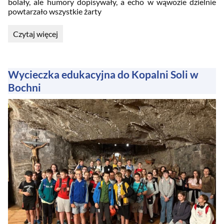
bolały, ale humory dopisywały, a echo w wąwozie dzielnie
powtarzało wszystkie żarty
Lekcja
Czytaj więcej
w
terenie
–
góry,
Wycieczka edukacyjna do Kopalni Soli w
zamki,
Bochni
tor
saneczkowy!
Szkolna
wycieczka
w
Pieniny.: