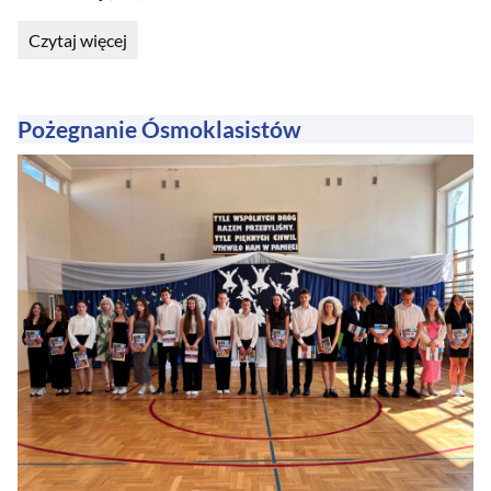
Historyczny
Czytaj więcej
moment
–
oglądanie
startu
Pożegnanie Ósmoklasistów
misji
kosmicznej: