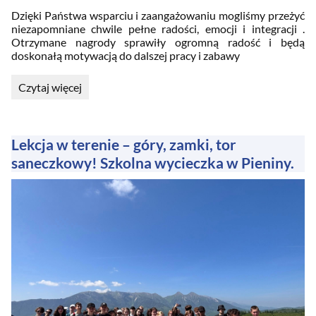
Dzięki Państwa wsparciu i zaangażowaniu mogliśmy przeżyć
niezapomniane chwile pełne radości, emocji i integracji .
Otrzymane nagrody sprawiły ogromną radość i będą
doskonałą motywacją do dalszej pracy i zabawy
Nagrody
Czytaj więcej
w
ramach
udziału
w
Lekcja w terenie – góry, zamki, tor
Niebieskich
saneczkowy! Szkolna wycieczka w Pieniny.
Igrzyskach
: